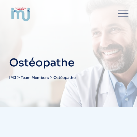
Skip
to
content
Ostéopathe
>
>
IMJ
Team Members
Ostéopathe