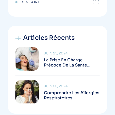
( 1 )
DENTAIRE
Articles Récents
JUIN 25, 2024
La Prise En Charge
Précoce De La Santé
Bucco-Dentaire Chez Les
Enfants : Un
Investissement Pour
L’Avenir
JUIN 25, 2024
Comprendre Les Allergies
Respiratoires
Saisonnières : Comment
Diagnostiquer Et Gérer
Vos Symptômes