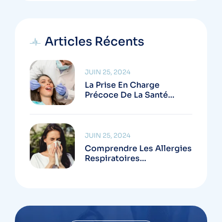
Articles Récents
JUIN 25, 2024
La Prise En Charge
Précoce De La Santé
Bucco-Dentaire Chez Les
Enfants : Un
Investissement Pour
L’Avenir
JUIN 25, 2024
Comprendre Les Allergies
Respiratoires
Saisonnières : Comment
Diagnostiquer Et Gérer
Vos Symptômes