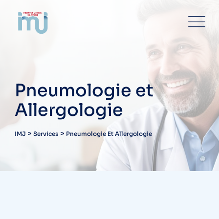
Skip
to
content
Pneumologie et
Allergologie
>
>
IMJ
Services
Pneumologie Et Allergologie
PNEUMOLOGIE ET ALLERGOLOGIE
Pneumologie et Allergologie